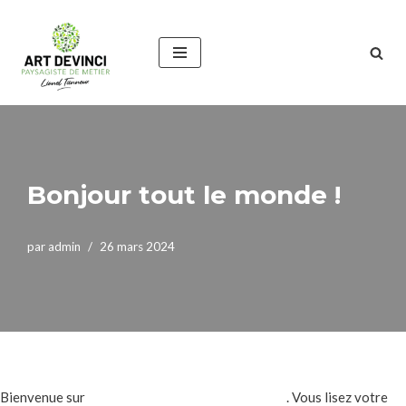
Aller
au
contenu
Bonjour tout le monde !
par
admin
26 mars 2024
Bienvenue sur
Les sites de WP multisite Ctoovu
. Vous lisez votre