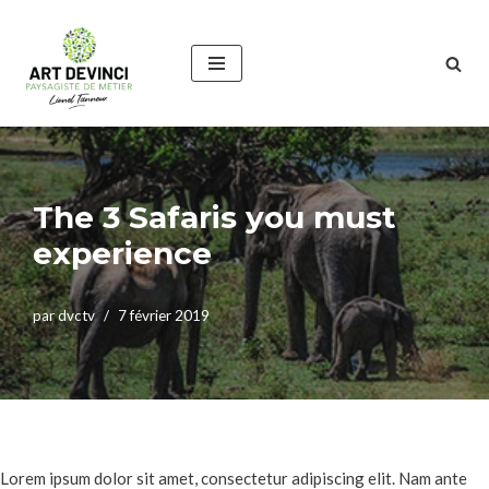
Aller
au
contenu
The 3 Safaris you must
experience
par
dvctv
7 février 2019
Lorem ipsum dolor sit amet, consectetur adipiscing elit. Nam ante