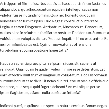
Aristippus, et ille melius. Nos paucis ad haec additis finem faciamus
aliquando; Ergo adhuc, quantum equidem intellego, causa non
videtur fuisse mutandi nominis. Quia nec honesto quic quam
honestius nec turpi turpius. Duo Reges: constructio interrete.
Legimus tamen Diogenem, Antipatrum, Mnesarchum, Panaetium,
multos alios in primisque familiarem nostrum Posidonium. Summum a
vobis bonum voluptas dicitur. Prodest, inquit, mihi eo esse animo. Et
nemo nimium beatus est; Qui non moveatur et offensione
turpitudinis et comprobatione honestatis?
Itaque a sapientia praecipitur se ipsam, si usus sit, sapiens ut
relinquat. Quamquam te quidem video minime esse deterritum. Est
enim effectrix multarum et magnarum voluptatum. Hoc Hieronymus
summum bonum esse dixit. Ut nemo dubitet, eorum omnia officia quo
spectare, quid sequi, quid fugere debeant? An est aliquid per se
ipsum flagitiosum, etiamsi nulla comitetur infamia?
Indicant pueri, in quibus ut in speculis natura cernitur. Bonum negas