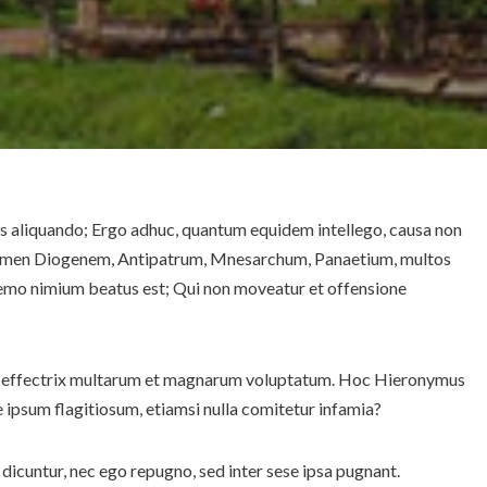
mus aliquando; Ergo adhuc, quantum equidem intellego, causa non
us tamen Diogenem, Antipatrum, Mnesarchum, Panaetium, multos
nemo nimium beatus est; Qui non moveatur et offensione
enim effectrix multarum et magnarum voluptatum. Hoc Hieronymus
 ipsum flagitiosum, etiamsi nulla comitetur infamia?
 dicuntur, nec ego repugno, sed inter sese ipsa pugnant.