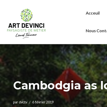
Acceuil
Aller
au
contenu
Nous Cont
Cambodgia as l
par
dvctv
6 février 2019