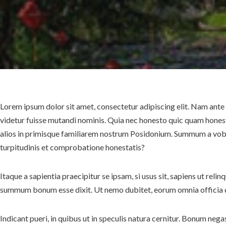
Lorem ipsum dolor sit amet, consectetur adipiscing elit. Nam ante 
videtur fuisse mutandi nominis. Quia nec honesto quic quam hone
alios in primisque familiarem nostrum Posidonium. Summum a vobis
turpitudinis et comprobatione honestatis?
Itaque a sapientia praecipitur se ipsam, si usus sit, sapiens ut
summum bonum esse dixit. Ut nemo dubitet, eorum omnia officia quo
Indicant pueri, in quibus ut in speculis natura cernitur. Bonum neg