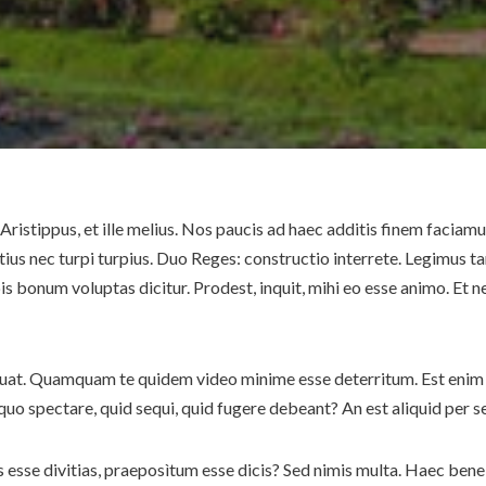
Aristippus, et ille melius. Nos paucis ad haec additis finem facia
stius nec turpi turpius. Duo Reges: constructio interrete. Legim
 bonum voluptas dicitur. Prodest, inquit, mihi eo esse animo. Et 
 relinquat. Quamquam te quidem video minime esse deterritum. Est 
 spectare, quid sequi, quid fugere debeant? An est aliquid per se
as esse divitias, praeposìtum esse dicis? Sed nimis multa. Haec bene